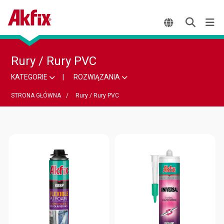
Rury / Rury PVC
KATEGORIE
ROZWIĄZANIA
STRONA GŁÓWNA
Rury / Rury PVC