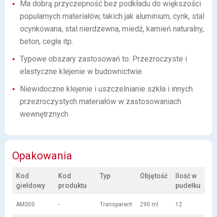
Ma dobrą przyczepność bez podkładu do większości
popularnych materiałów, takich jak aluminium, cynk, stal
ocynkowana, stal nierdzewna, miedź, kamień naturalny,
beton, cegła itp.
Typowe obszary zastosowań to: Przezroczyste i
elastyczne klejenie w budownictwie.
Niewidoczne klejenie i uszczelnianie szkła i innych
przezroczystych materiałów w zastosowaniach
wewnętrznych
Opakowania
Kod
Kod
Typ
Objętość
Ilość w
giełdowy
produktu
pudełku
AMS00
-
Transparent
290 ml
12